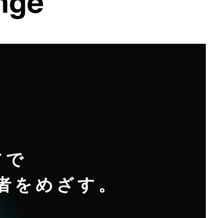
アで
者をめざす。