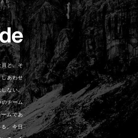
社員と、そ
、しあわせ
はしない。
つのチーム
チームであ
いる。今日