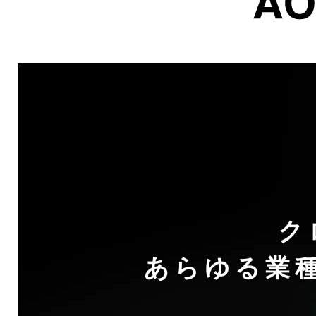
ク
あらゆる業