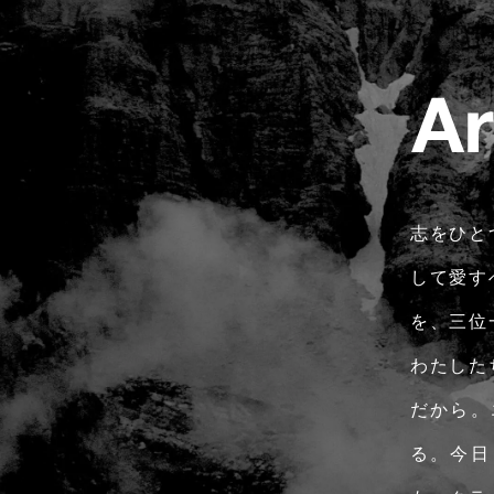
志をひと
して愛す
を、三位
わたした
だから。
る。今日