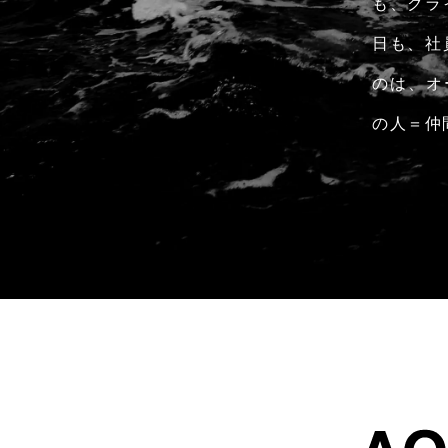
も、クラ
日も、社
のは、オ
の人＝仲