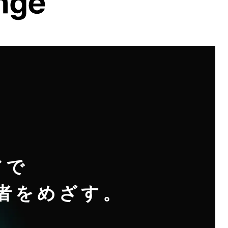
アで
者をめざす。