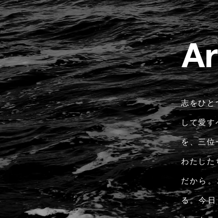
志をひと
して愛す
を、三位
わたした
だから。
る。今日