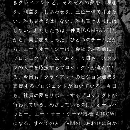
きクライアントと。それぞれの夢を、理想
を、利益を、しあわせを、三位一体で叶えた
い。誰も見捨てはしない。誰も置き去りには
しない。わたしたちは、仲間[COMRADE]だ
から。同じ志をもった、ひとつのチームだか
ら。エー・オー・シーは、会社である前に、
プロジェクトチームである。今日も、スタッ
フの人生を応援するプロジェクトが進んでい
る。今日も、クライアントのビジョン達成を
支援するプロジェクトが動いている。今日
も、社員の夢をサポートするプロジェクトが
行われている。めざしているのは、オールハ
ッピー。エー・オー・シーが指標[ARROW]
になる。すべての人＝仲間のしあわせに向か