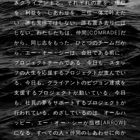
きクライアントと。それぞれの夢を、理想
を、利益を、しあわせを、三位一体で叶えた
い。誰も見捨てはしない。誰も置き去りには
しない。わたしたちは、仲間[COMRADE]だ
から。同じ志をもった、ひとつのチームだか
ら。エー・オー・シーは、会社である前に、
プロジェクトチームである。今日も、スタッ
フの人生を応援するプロジェクトが進んでい
る。今日も、クライアントのビジョン達成を
支援するプロジェクトが動いている。今日
も、社員の夢をサポートするプロジェクトが
行われている。めざしているのは、オールハ
ッピー。エー・オー・シーが指標[ARROW]
になる。すべての人＝仲間のしあわせに向か