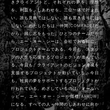
きクライアントと。それぞれの夢を、理想
を、利益を、しあわせを、三位一体で叶えた
い。誰も見捨てはしない。誰も置き去りには
しない。わたしたちは、仲間[COMRADE]だ
から。同じ志をもった、ひとつのチームだか
ら。エー・オー・シーは、会社である前に、
プロジェクトチームである。今日も、スタッ
フの人生を応援するプロジェクトが進んでい
る。今日も、クライアントのビジョン達成を
支援するプロジェクトが動いている。今日
も、社員の夢をサポートするプロジェクトが
行われている。めざしているのは、オールハ
ッピー。エー・オー・シーが指標[ARROW]
になる。すべての人＝仲間のしあわせに向か