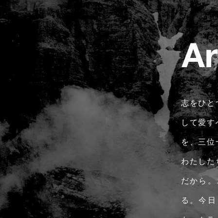
志をひと
して愛す
を、三位
わたした
だから。
る。今日