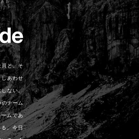
社員と、そ
、しあわせ
はしない。
つのチーム
チームであ
いる。今日