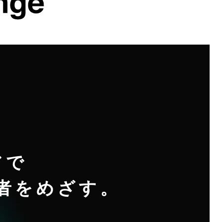
アで
者をめざす。