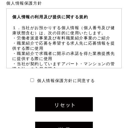
個人情報保護方針
個人情報の利用及び提供に関する規約
１．当社がお預かりする個人情報（個人番号及び健
康状態含む）は、次の目的に使用いたします。
・労働者派遣事業及び有料職業紹介事業のご紹介
・職業紹介で応募を希望する求人先に応募情報を提
供する際に使用
・職業紹介で求職者に開示の承諾を得た業務提携先
に提供する際に使用
・当社が契約していますアパート・マンションの管
理会社への入居者照会
・就業時の労務管理(給与計算・福利厚生など)
・求職者支援訓練（エンジニアキャンプ）の受講管
個人情報保護方針に同意する
理
２．ご登録いただいた情報のうち、業務遂行能力等
の情報は、次の場合に開示することがあります。
・個人の業務遂行能力等の情報については、派遣先
（請負先）企業に開示することがあります。
・求職者支援訓練（エンジニアキャンプ）受講者の
個人情報については、機構支部（高齢・障害・求職
者雇用支援機構）及び管轄する労働局に開示する場