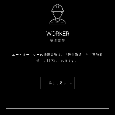
弊社担当者へご連絡ください。
担当者に連絡がつかない場合、また適切な対応がさ
れない場合、その他個人情報に関するお問い合わせ
については、下記までご連絡ください。尚、ご登録
情報、その他個人情報のうち、人事、評価項目につ
いては開示いたしません。また、同項目に関しては
修正、削除の対象にはなりません。
■ご登録の取消しについて
下記のいずれかに該当する場合は、登録の取消しと
派遣事業
なります。
１．ご本人より登録取消しの申し出があったとき。
２．以下の場合は、当社の判断にて登録の取消しを
エー・オー・シーの派遣業務は、
「製造派遣」と「事務派
行います。
①登録時、または採用時に、経歴・職能・資格を
遣」に対応しております。
詐称した場合、または同事項について虚偽の申告が
あったとき。
②故意または重大な過失により、派遣先企業、派
遣先企業関係者、弊社、または第三者に損害を与え
詳しく見る
たとき。
③派遣先企業、派遣先企業関係者、弊社に不利益
を与える行為、または名誉、信用を損なうような行
為があったとき。
※個人情報の取り扱いにつきまして、ご意見・ご要
望等がございましたら、下記までご連絡くださいま
すよう、お願い申し上げます。