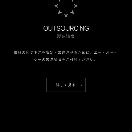
ｂ）統計的なデーターとして利用する場合。但し、
個人を識別することが出来ない状態で開示します。
ｃ）法令等により要求された場合。
ｄ）ご本人が派遣先（請負先）企業、派遣先（請負
先）企業関係者、当社、または第三者に損害を生じ
させた、あるいは損害を生じさせるおそれがある場
合に、関係者ないし関係諸機関へ通報・通知する場
製造請負
合、もしくは照会に応じる場合。
e）求職者支援訓練（エンジニアキャンプ）におい
て、機構支部（高齢・障害・求職者雇用支援機構）
御社のビジネスを安定・加速させるために、
エー・オー・
及び管轄する労働局より訓練実施状況の開示を要求
された場合。
シーの製造請負をご検討ください。
６．登録時に虚偽の申告があった場合および本同意
書へ同意いただけない場合は、登録を取り消しまた
は拒否する場合があります。
７．お預かりした書類一式は、ご本人の要求があっ
た場合、返却いたします。また、要求のない場合、
詳しく見る
法令に定められた保管期間を経過した場合には、破
棄することもあります。
■ご本人への情報の開示・訂正・利用停止等につい
て
お預かりした個人情報はご本人の要望に応じて開
示・訂正・利用停止を行います。(手数料はいただ
きません)
【手続きについて】