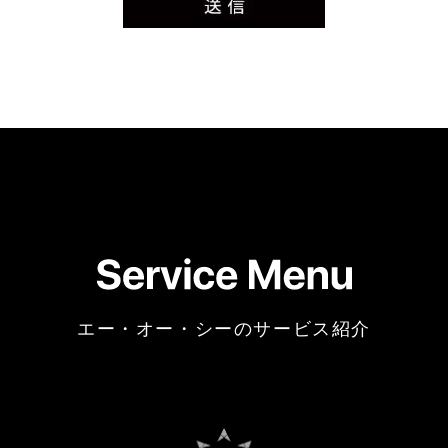
合があります。
３．個人情報を、ご本人の許可なく第三者に開示す
ることはいたしません。
但し、弊社がサービスを提供する上で必要な業務の
一部（給与計算等）を委託する際に、個人情報を預
託いたします。業務委託先の選定に関しては、弊社
が個人情報保護体制について一定の水準に達してい
ることを確認します。
４．共同利用について
ご提供いただいた個人情報については、当社グルー
プ内で、前一項で規定する目的を達成する上で必要
な範囲において、登録情報を共同利用いたします。
また、当社とグループ会社とは守秘義務の契約を締
結しています。
尚、共同利用の管理責任は、株式会社エー・オー・
シーが行います。
エー・オー・シーのサービス紹介
５．以下の事由がある場合に限り、お預かりした個
人情報を例外的に開示する場合があります。
ａ）あらかじめ当社との間で機密保持契約を締結し
ている派遣先（請負先）企業等に、当社が必要と判
断した範囲において開示する場合。