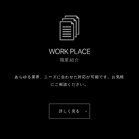
【お問い合わせ窓口】
株式会社エー・オー・シー
個人情報保護管理者
●石川エリア、富山エリア、福井エリア、長野エリア、新潟エリア
北陸ブロック統括 TEL:076-222-9239
●滋賀エリア、兵庫エリア
関西ブロック統括 TEL:077-516-4101
●静岡エリア、愛知エリア、三重エリア
東海ブロック統括 TEL:0564-64-5613
職業紹介
※株式会社エー・オー・シーにおける全体の統括は、北陸ブロック統
括が行います。
【認定個人情報保護団体の名称及び、苦情の解決の申出先】
あらゆる業界、ニーズに合わせた対応が可能です。
お気軽
認定個人情報保護団体の名称：一般財団法人日本情報経済社会推進協
にご相談ください。
会
苦情解決の申出先：個人情報保護苦情相談室
住所：〒106-0032 東京都港区六本木1丁目9番9号 六本木ファー
ストビル内
電話番号：03-5860-7565 ／ 0120-700-779
詳しく見る